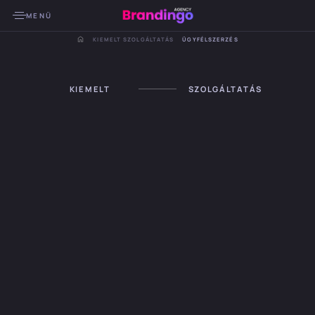
MENÜ
KIEMELT SZOLGÁLTATÁS
ÜGYFÉLSZERZÉS
KIEMELT
SZOLGÁLTATÁS
Lépjünk kapcsolatba!
Gyorsítósáv a céljaidhoz!